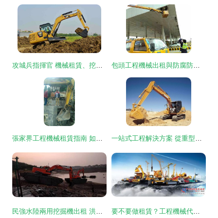
攻城兵指揮官 機械租賃、挖機出租的運行維護與防腐防銹工程
包頭工程機械出租與防腐防銹工程 一站式解決方案與渠道指南
張家界工程機械租賃指南 如何快速找到可靠設備
一站式工程解決方案 從重型機械租賃到專業裝飾裝潢
民強水陸兩用挖掘機出租 洪湖市大沙優質推薦商家，助力高效施工
要不要做租賃？工程機械代理商的糾結與矛盾——以防腐防銹工程為例