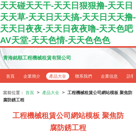
天天碰天天干-天天日狠狠撸-天天日
天天草-天天日天天搞-天天日天天撸-
天天日夜夜-天天日夜夜噜-天天色吧
AV天堂-天天色情-天天色色色
青海銘順工程機械租賃有限公司
首頁
企業簡介
產品大全
聯系我們
企業信息
訪客
>
>
當前位置：
首頁
產品大全
工程機械租賃公司網站模板 聚焦防
腐防銹工程
工程機械租賃公司網站模板 聚焦防
腐防銹工程