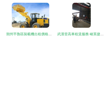
朔州平魯區裝載機出租價格解析 多元共贏、互惠互利的工程機械租賃新生態
武漢登高車租賃服務 峻英捷設備租賃中心助您高效安全完成工程